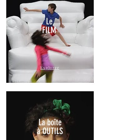
Le
FILM
Explorer
La boîte
à OUTILS