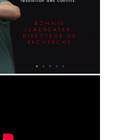
résolution des conflits.”
BONNIE
LEADBEATER,
DIRECTEUR DE
RECHERCHE